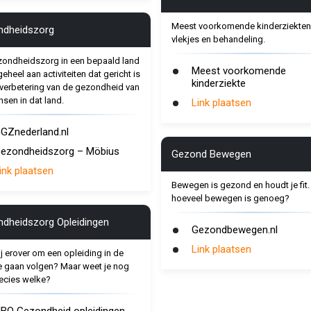
Meest voorkomende kinderziekten
ndheidszorg
vlekjes en behandeling.
ondheidszorg in een bepaald land
Meest voorkomende
geheel aan activiteiten dat gericht is
kinderziekte
verbetering van de gezondheid van
sen in dat land.
Link plaatsen
GZnederland.nl
ezondheidszorg – Möbius
Gezond Bewegen
ink plaatsen
Bewegen is gezond en houdt je fit.
hoeveel bewegen is genoeg?
dheidszorg Opleidingen
Gezondbewegen.nl
Link plaatsen
ij erover om een opleiding in de
e gaan volgen? Maar weet je nog
recies welke?