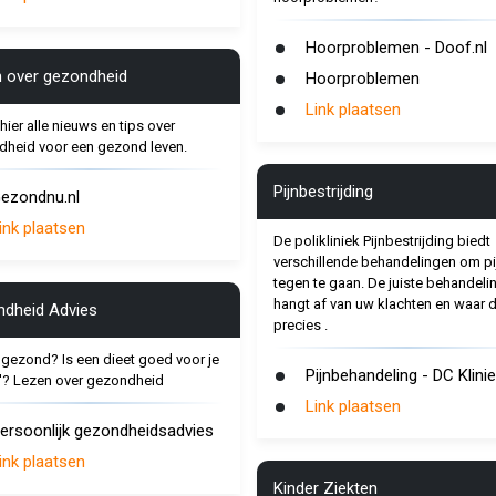
Hoorproblemen - Doof.nl
 over gezondheid
Hoorproblemen
Link plaatsen
hier alle nieuws en tips over
heid voor een gezond leven.
Pijnbestrijding
ezondnu.nl
ink plaatsen
De polikliniek Pijnbestrijding biedt
verschillende behandelingen om pi
tegen te gaan. De juiste behandeli
hangt af van uw klachten en waar d
dheid Advies
precies .
 gezond? Is een dieet goed voor je
Pijnbehandeling - DC Klini
h'? Lezen over gezondheid
Link plaatsen
ersoonlijk gezondheidsadvies
ink plaatsen
Kinder Ziekten