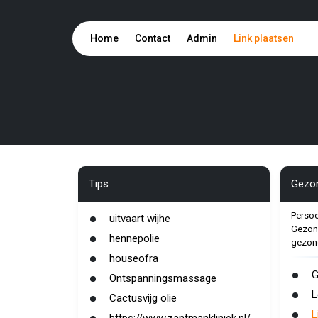
Home
Contact
Admin
Link plaatsen
Tips
Gezo
Persoo
uitvaart wijhe
Gezond
hennepolie
gezon
houseofra
G
Ontspanningsmassage
L
Cactusvijg olie
L