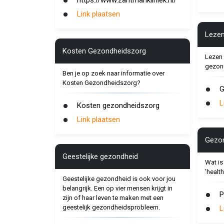
https://www.zantmankliniek.nl/
Link plaatsen
Lezen
Kosten Gezondheidszorg
Lezen 
gezond
Ben je op zoek naar informatie over
Kosten Gezondheidszorg?
G
L
Kosten gezondheidszorg
Link plaatsen
Gezon
Geestelijke gezondheid
Wat is
'healt
Geestelijke gezondheid is ook voor jou
belangrijk. Een op vier mensen krijgt in
P
zijn of haar leven te maken met een
geestelijk gezondheidsprobleem.
L