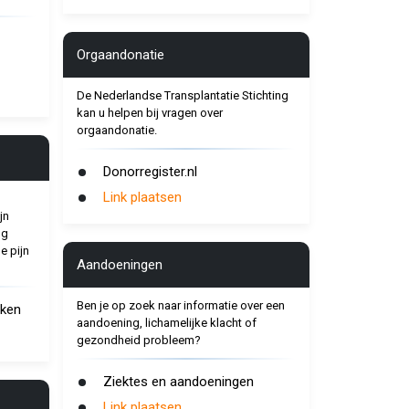
Orgaandonatie
De Nederlandse Transplantatie Stichting
kan u helpen bij vragen over
orgaandonatie.
Donorregister.nl
Link plaatsen
jn
ng
e pijn
Aandoeningen
Ben je op zoek naar informatie over een
eken
aandoening, lichamelijke klacht of
gezondheid probleem?
Ziektes en aandoeningen
Link plaatsen