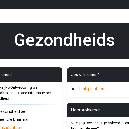
Gezondheids
ndheid
Jouw link hier?
nlijke Ontwikkeling en
Link plaatsen
heid. Bruikbare informatie rond
dheid.
Hoorproblemen
ezondheid.be
eef Je Dharma
Voel je je wel eens geïsoleerd doo
ink plaatsen
hoorproblemen?