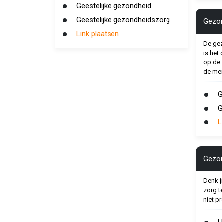
Geestelijke gezondheid
Geestelijke gezondheidszorg
Gezo
Link plaatsen
De gez
is het 
op de 
de men
G
G
L
Gezon
Denk j
zorg t
niet p